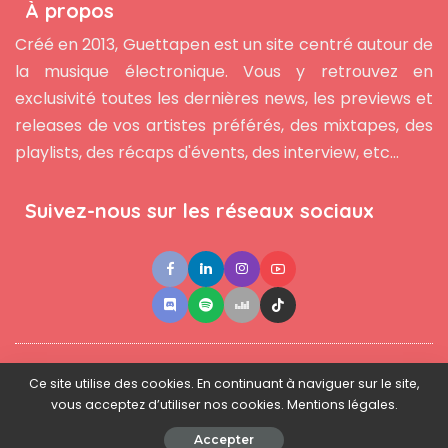
À propos
Créé en 2013, Guettapen est un site centré autour de
la musique électronique. Vous y retrouvez en
exclusivité toutes les dernières news, les previews et
releases de vos artistes préférés, des mixtapes, des
playlists, des récaps d'évents, des interview, etc...
Suivez-nous sur les réseaux sociaux
●
●
●
Contact
Newsletter
L'équipe
Mentions légales
Ce site utilise des cookies. En continuant à naviguer sur le site,
vous acceptez d’utiliser nos cookies. Mentions légales.
© 2025 - www.guettapen.com - Tous droits réservés.
Accepter