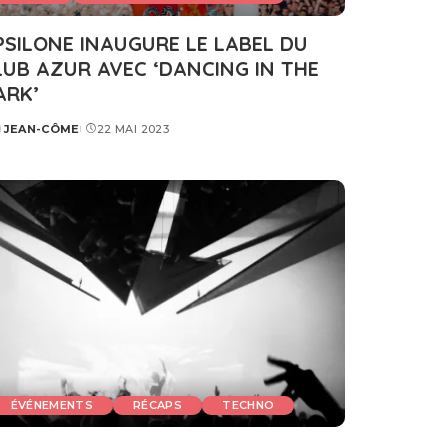
PSILONE INAUGURE LE LABEL DU
LUB AZUR AVEC ‘DANCING IN THE
ARK’
JEAN-CÔME
22 MAI 2023
STED
ÉVÉNEMENTS
RÉCAPS
TECHNO