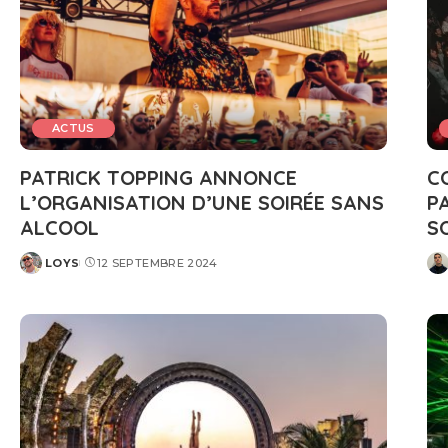
ACTUS
PATRICK TOPPING ANNONCE
C
L’ORGANISATION D’UNE SOIRÉE SANS
P
ALCOOL
S
LOYS
12 SEPTEMBRE 2024
POSTED
PO
BY
BY