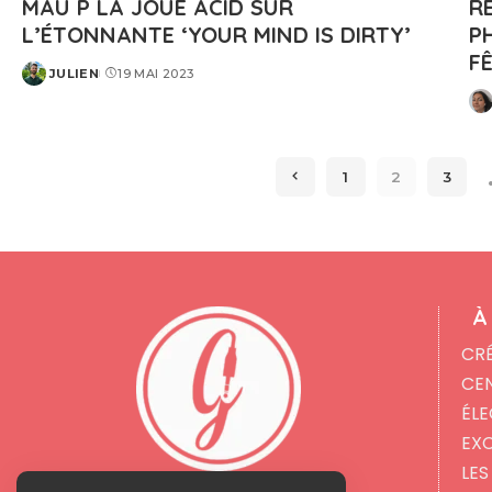
MAU P LA JOUE ACID SUR
R
L’ÉTONNANTE ‘YOUR MIND IS DIRTY’
P
FÊ
JULIEN
19 MAI 2023
POSTED
BY
PO
BY
1
2
3
À
CR
CE
ÉL
EX
LES