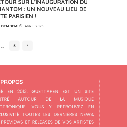
ETOUR SUR L’INAUGURATION DU
HANTOM : UN NOUVEAU LIEU DE
TE PARISIEN !
DEMDEM
1 AVRIL 2023
STED
…
5
 PROPOS
ÉÉ EN 2013, GUETTAPEN EST UN SITE
NTRÉ AUTOUR DE LA MUSIQUE
ECTRONIQUE. VOUS Y RETROUVEZ EN
CLUSIVITÉ TOUTES LES DERNIÈRES NEWS,
 PREVIEWS ET RELEASES DE VOS ARTISTES