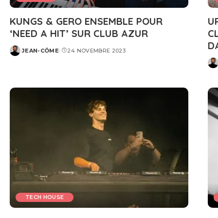
KUNGS & GERO ENSEMBLE POUR
U
‘NEED A HIT’ SUR CLUB AZUR
C
D
JEAN-CÔME
24 NOVEMBRE 2023
POSTED
BY
PO
BY
TECH HOUSE