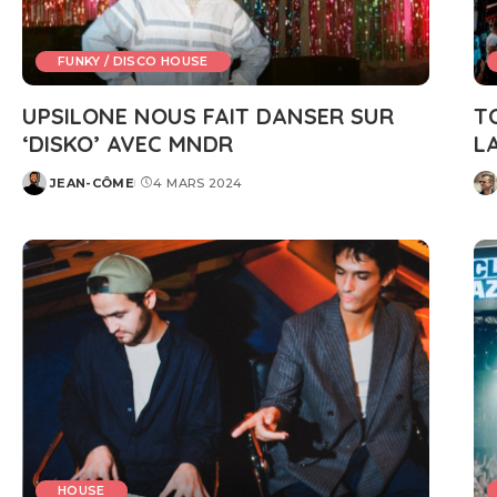
FUNKY / DISCO HOUSE
UPSILONE NOUS FAIT DANSER SUR
T
‘DISKO’ AVEC MNDR
L
JEAN-CÔME
4 MARS 2024
POSTED
PO
BY
BY
HOUSE