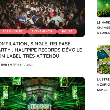
LE HARD
CHANGE
BASS HOUSE
ÉVÉNEMENTS
HOUSE
À EURE
OMPILATION, SINGLE, RELEASE
ARTY : HALFPIPE RECORDS DÉVOILE
ON LABEL TRÈS ATTENDU
RUBEN
14 MAI 2024
STED
LA STRE
À ZURIC
SAMEDI 