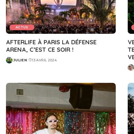
ACTUS
AFTERLIFE À PARIS LA DÉFENSE
V
ARENA, C’EST CE SOIR !
T
V
JULIEN
13 AVRIL 2024
POSTED
BY
PO
BY