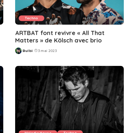
Techno
ARTBAT font revivre « All That
Matters » de Kölsch avec brio
Bulbi
3 mai 2023
Posted
by