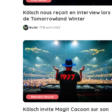
Interviews
Kölsch nous reçoit en interview lors
de Tomorrowland Winter
Bulbi
18 avril 2023
Posted
by
Melodic House
Kölsch invite Magit Cacoon sur son