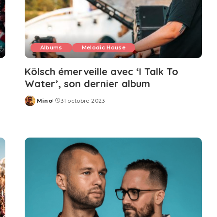
Albums
Melodic House
Kölsch émerveille avec ‘I Talk To
Water’, son dernier album
Mino
31 octobre 2023
Posted
by