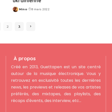
ukrainienne
Mino
8 mars 2022
Posted
by
2
3
À propos
Créé en 2013, Guettapen est un site centré
autour de la musique électronique. Vous y
retrouvez en exclusivité toutes les dernières
news, les previews et releases de vos artistes
préférés, des mixtapes, des playlists, des
récaps d'évents, des interview, etc...