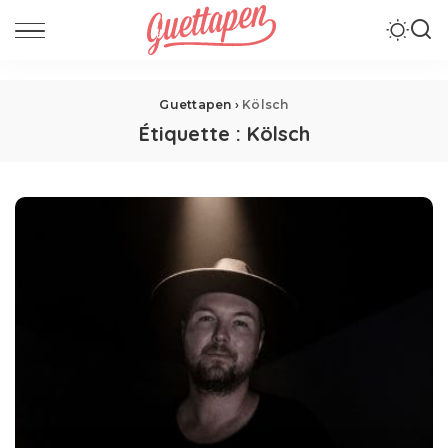
Guettapen
›
Kölsch
Étiquette :
Kölsch