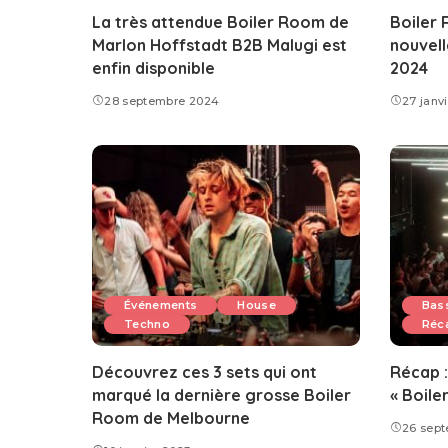
La très attendue Boiler Room de
Boiler
Marlon Hoffstadt B2B Malugi est
nouvell
enfin disponible
2024
28 septembre 2024
27 janv
Événements
House
Bas
Techno
Réc
Découvrez ces 3 sets qui ont
Récap :
marqué la dernière grosse Boiler
« Boile
Room de Melbourne
26 sep