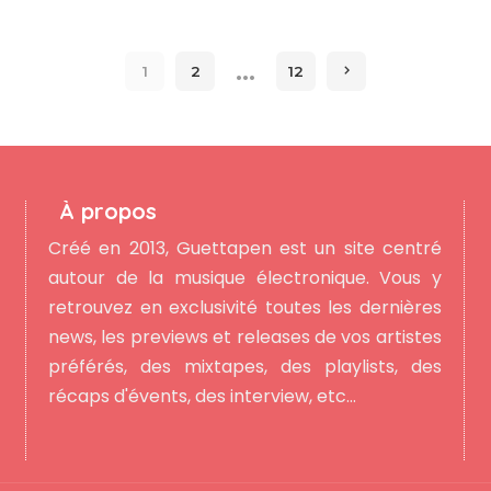
…
1
2
12
À propos
Créé en 2013, Guettapen est un site centré
autour de la musique électronique. Vous y
retrouvez en exclusivité toutes les dernières
news, les previews et releases de vos artistes
préférés, des mixtapes, des playlists, des
récaps d'évents, des interview, etc...