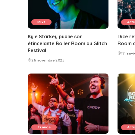
Mixs
Act
Kyle Starkey publie son
Dice re
étincelante Boiler Room au Glitch
Room a
Festival
17 janvi
26 novembre 2025
Trance
Act