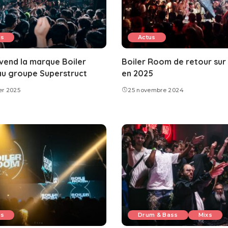
us
Actus
vend la marque Boiler
Boiler Room de retour sur 
u groupe Superstruct
en 2025
er 2025
25 novembre 2024
us
Drum & Bass
Mixs