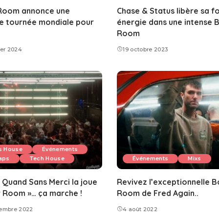
 Room annonce une
Chase & Status libère sa fo
e tournée mondiale pour
énergie dans une intense B
Room
ier 2024
19 octobre 2023
s House
Événements
aps
Tech House
Événements
Mixs
 Quand Sans Merci la joue
Revivez l’exceptionnelle B
r Room »… ça marche !
Room de Fred Again..
tembre 2022
4 août 2022