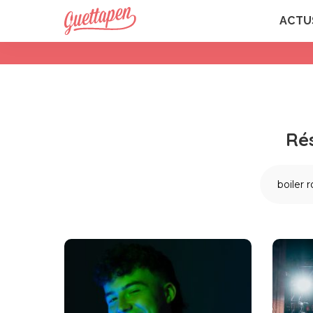
ACTU
Ré