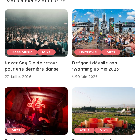
Vous aimerez peut-être
Bass Music
Mixs
Hardstyle
Mixs
Never Say Die de retour
Defqon.1 dévoile son
pour une dernière danse
‘Warming up Mix 2026’
1 juillet 2026
10 juin 2026
Mixs
Actus
Mixs