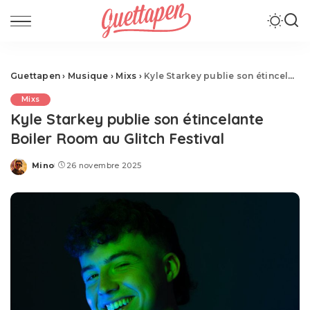
Guettapen
›
Musique
›
Mixs
›
Kyle Starkey publie son étincelante Boiler Room au Glitch Festival
Mixs
Kyle Starkey publie son étincelante
Boiler Room au Glitch Festival
Mino
26 novembre 2025
Posted
by