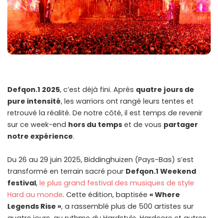
Defqon.1 2025
, c’est déjà fini. Après
quatre jours de
pure intensité
, les warriors ont rangé leurs tentes et
retrouvé la réalité. De notre côté, il est temps de revenir
sur ce week-end
hors du temps
et de vous
partager
notre expérience
.
Du 26 au 29 juin 2025, Biddinghuizen (Pays-Bas) s’est
transformé en terrain sacré pour
Defqon.1 Weekend
festival
,
le plus grand festival des musiques de style
Hard au monde
. Cette édition, baptisée
« Where
Legends Rise »
, a rassemblé plus de 500 artistes sur