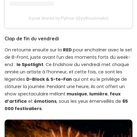
A post shared by Pythius (@pythiusbreaks)
Clap de fin du vendredi
On retourne ensuite sur la
RED
pour enchaîner avec le set
de B-Front, juste avant l’un des moments forts du week-
end :
le Spotlight
. Ce Endshow du vendredi met chaque
année un artiste à l’honneur, et cette fois, ce sont les
légendes
D-Block & S-te-Fan
qui ont eu le privilège de
clôturer la journée. Pendant une heure, ils ont offert un
show spectaculaire mêlant
musique
,
lumière
,
feux
d’artifice
et
émotions
, sous les yeux émerveillés de
65
000 festivaliers
.