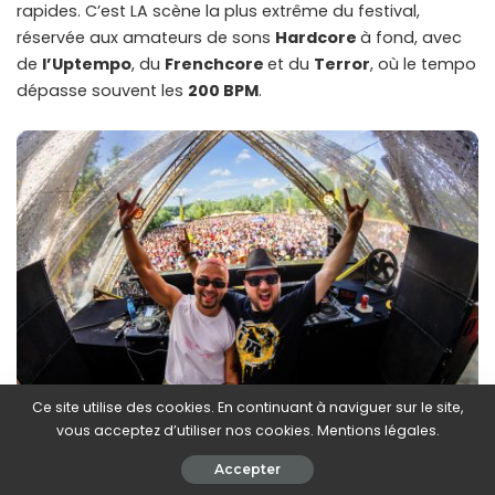
rapides. C’est LA scène la plus extrême du festival,
réservée aux amateurs de sons
Hardcore
à fond, avec
de
l’Uptempo
, du
Frenchcore
et du
Terror
, où le tempo
dépasse souvent les
200 BPM
.
Ce site utilise des cookies. En continuant à naviguer sur le site,
vous acceptez d’utiliser nos cookies. Mentions légales.
Accepter
Après ça, on se dirige vers la
BLACK Stage
,