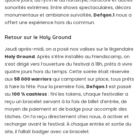
quatre jours, au rythme du Hardstyle, Hardcore et autres
sonorités extrêmes. Entre shows spectaculaires, décors
monumentaux et ambiance survoltée,
Defqon.1
nous a
offert une expérience hors du commun.
Retour sur le Holy Ground
Jeudi après-midi, on a posé nos valises sur le légendaire
Holy Ground
. Après s’être installés au Friendscamp, on
s’est dirigé vers l’ouverture du festival à 18h, prêts à vivre
quatre jours hors du temps. Cette soirée était réservée
aux
58 000 warriors
qui campaient sur place, tous prêts
à faire la fête. Pour la première fois,
Defqon.1
est passé
au
100 % cashless
: fini les tokens, chaque festivalier a
reçu un bracelet servant à la fois de billet d’entrée, de
moyen de paiement et de badge pour accomplir des
tâches. On l’a reçu directement chez nous, à activer et
recharger avant le festival. À chaque entrée et sortie du
site, il fallait badger avec ce bracelet.