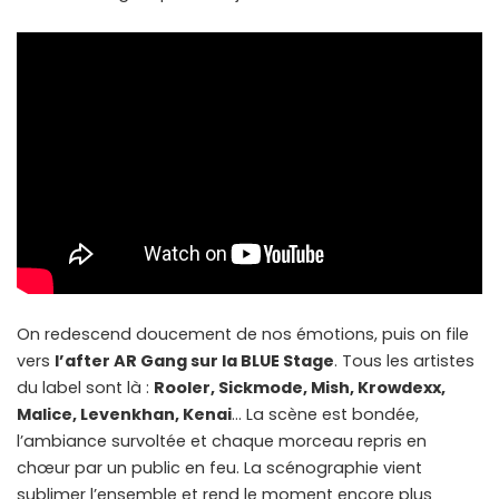
On redescend doucement de nos émotions, puis on file
vers
l’after AR Gang sur la BLUE Stage
. Tous les artistes
du label sont là :
Rooler, Sickmode, Mish, Krowdexx,
Malice, Levenkhan, Kenai
… La scène est bondée,
l’ambiance survoltée et chaque morceau repris en
chœur par un public en feu. La scénographie vient
sublimer l’ensemble et rend le moment encore plus