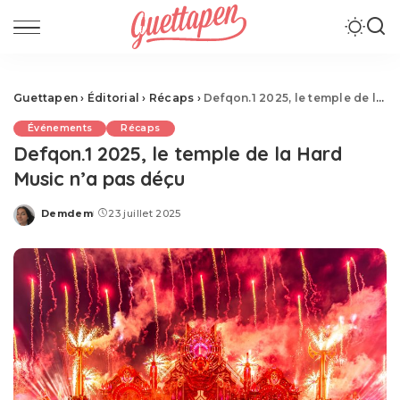
Guettapen
›
Éditorial
›
Récaps
›
Defqon.1 2025, le temple de la Hard Music n’a pas déçu
Événements
Récaps
Defqon.1 2025, le temple de la Hard
Music n’a pas déçu
Demdem
23 juillet 2025
Posted
by