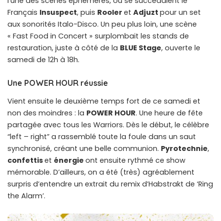
l’une des scènes éphémères, où se succédaient le
Français
Insuspect
, puis
Rooler
et
Adjuzt
pour un set
aux sonorités Italo-Disco. Un peu plus loin, une scène
« Fast Food in Concert » surplombait les stands de
restauration, juste à côté de la
BLUE Stage
, ouverte le
samedi de 12h à 18h.
Une POWER HOUR réussie
Vient ensuite le deuxième temps fort de ce samedi et
non des moindres : la
POWER HOUR
. Une heure de fête
partagée avec tous les Warriors. Dès le début, le célèbre
“left – right” a rassemblé toute la foule dans un saut
synchronisé, créant une belle communion.
Pyrotechnie
,
confettis
et
énergie
ont ensuite rythmé ce show
mémorable. D’ailleurs, on a été (très) agréablement
surpris d’entendre un extrait du remix d’Habstrakt de ‘Ring
the Alarm’.