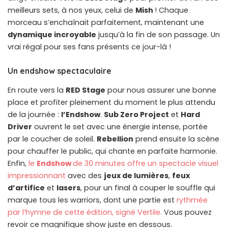
meilleurs sets, à nos yeux, celui de
Mish
! Chaque
morceau s’enchaînait parfaitement, maintenant une
dynamique incroyable
jusqu’à la fin de son passage. Un
vrai régal pour ses fans présents ce jour-là !
Un endshow spectaculaire
En route vers la
RED Stage
pour nous assurer une bonne
place et profiter pleinement du moment le plus attendu
de la journée :
l’Endshow
.
Sub Zero Project
et
Hard
Driver
ouvrent le set avec une énergie intense, portée
par le coucher de soleil.
Rebellion
prend ensuite la scène
pour chauffer le public, qui chante en parfaite harmonie.
Enfin,
le
Endshow
de 30 minutes offre un spectacle visuel
impressionnant
avec des
jeux de lumières
,
feux
d’artifice
et
lasers
, pour un final à couper le souffle qui
marque tous les warriors, dont une partie est
rythmée
par l’hymne de cette édition, signé Vertile.
Vous pouvez
revoir ce magnifique show juste en dessous.