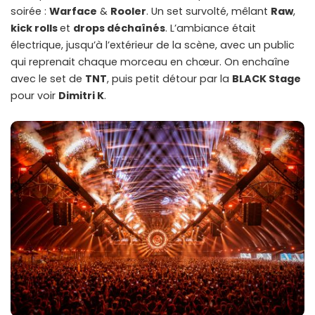
soirée :
Warface
&
Rooler
. Un set survolté, mêlant
Raw
,
kick rolls
et
drops déchaînés
. L’ambiance était
électrique, jusqu’à l’extérieur de la scène, avec un public
qui reprenait chaque morceau en chœur. On enchaîne
avec le set de
TNT
, puis petit détour par la
BLACK Stage
pour voir
Dimitri K
.