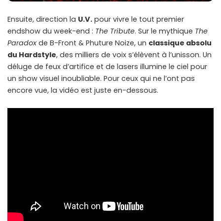
Ensuite, direction la
U.V.
pour vivre le tout premier
endshow du week-end :
The Tribute
. Sur le mythique
The
Paradox
de B-Front & Phuture Noize, un
classique absolu
du Hardstyle
, des milliers de voix s’élèvent à l’unisson. Un
déluge de feux d’artifice et de lasers illumine le ciel pour
un show visuel inoubliable. Pour ceux qui ne l’ont pas
encore vue, la vidéo est juste en-dessous.