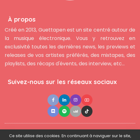
À propos
Créé en 2013, Guettapen est un site centré autour de
la musique électronique. Vous y retrouvez en
exclusivité toutes les dernières news, les previews et
releases de vos artistes préférés, des mixtapes, des
playlists, des récaps d'évents, des interview, etc...
Suivez-nous sur les réseaux sociaux
●
●
●
Contact
Newsletter
L'équipe
Mentions légales
Ce site utilise des cookies. En continuant à naviguer sur le site,