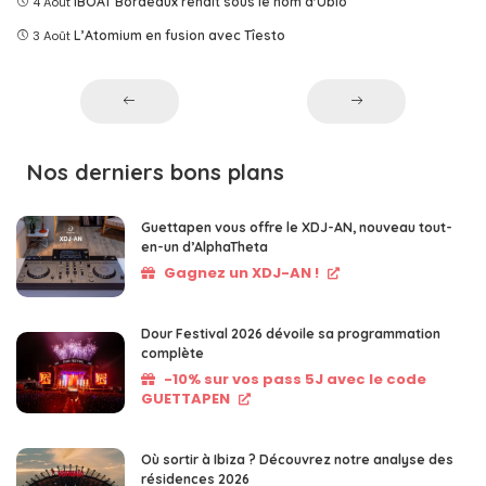
4 Août
IBOAT Bordeaux renaît sous le nom d'Ublo
3 Août
L’Atomium en fusion avec Tîesto
Nos derniers bons plans
Guettapen vous offre le XDJ-AN, nouveau tout-
en-un d’AlphaTheta
Gagnez un XDJ-AN !
Dour Festival 2026 dévoile sa programmation
complète
-10% sur vos pass 5J avec le code
GUETTAPEN
Où sortir à Ibiza ? Découvrez notre analyse des
résidences 2026