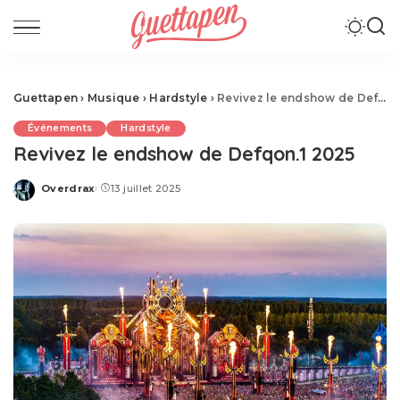
Guettapen
›
Musique
›
Hardstyle
›
Revivez le endshow de Defqon.1 2025
Événements
Hardstyle
Revivez le endshow de Defqon.1 2025
Overdrax
13 juillet 2025
Posted
by