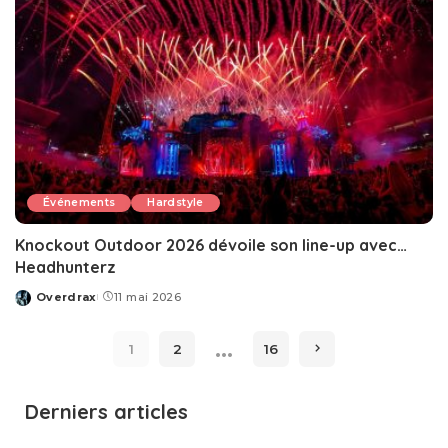
Événements
Hardstyle
Knockout Outdoor 2026 dévoile son line-up avec…
Headhunterz
Overdrax
11 mai 2026
Posted
by
…
1
2
16
Derniers articles