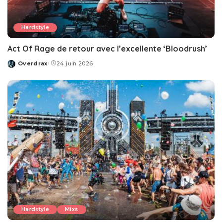
Hardstyle
Act Of Rage de retour avec l’excellente ‘Bloodrush’
Overdrax
24 juin 2026
Posted
by
Hardstyle
Mixs