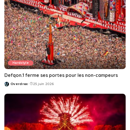
Hardstyle
Defqon.1 ferme ses portes pour les non-campeurs
Overdrax
25 juin 2026
Posted
by