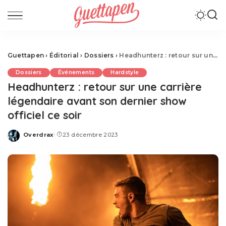
Guettapen
›
Éditorial
›
Dossiers
›
Headhunterz : retour sur une carrière légendaire avant son dernier show officiel ce soir
Dossiers
Événements
Hardstyle
Headhunterz : retour sur une carrière
légendaire avant son dernier show
officiel ce soir
Overdrax
23 décembre 2023
Posted
by