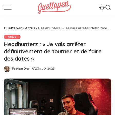
Guettapen
›
Actus
›
Headhunterz : « Je vais arrêter définitivement de tourner et de faire des dates »
Actus
Headhunterz : « Je vais arrêter
définitivement de tourner et de faire
des dates »
Fabian Dori
23 août 2023
Posted
by