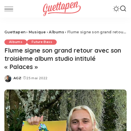
Guettapen
›
Musique
›
Albums
›
Flume signe son grand retour avec son troisième album studio intitulé « Palaces »
Albums
Future Bass
Flume signe son grand retour avec son
troisième album studio intitulé
« Palaces »
AGZ
25 mai 2022
Posted
by