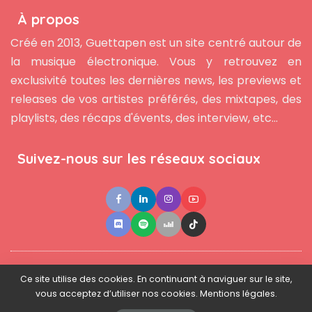
À propos
Créé en 2013, Guettapen est un site centré autour de
la musique électronique. Vous y retrouvez en
exclusivité toutes les dernières news, les previews et
releases de vos artistes préférés, des mixtapes, des
playlists, des récaps d'évents, des interview, etc...
Suivez-nous sur les réseaux sociaux
●
●
●
Contact
Newsletter
L'équipe
Mentions légales
Ce site utilise des cookies. En continuant à naviguer sur le site,
vous acceptez d’utiliser nos cookies. Mentions légales.