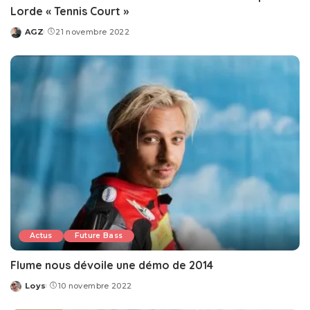
Lorde « Tennis Court »
AGZ
21 novembre 2022
Posted
by
Actus
Future Bass
Flume nous dévoile une démo de 2014
Loys
10 novembre 2022
Posted
by