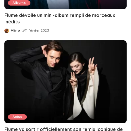
Albums
Flume dévoile un mini-album rempli de morceaux
inédits
Mino
11 février 2023
Posted
by
Actus
Flume va sortir officiellement son remix iconique de