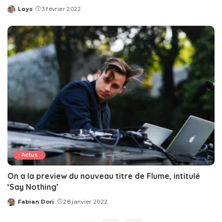
Loys
3 février 2022
Posted
by
Actus
On a la preview du nouveau titre de Flume, intitulé
‘Say Nothing’
Fabian Dori
28 janvier 2022
Posted
by