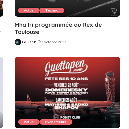
Actus
Techno
Mha Iri programmée au Rex de
r
Toulouse
Le Fanf'
3 octobre 2023
Posted
by
Actus
Événements