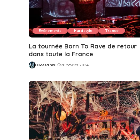
Événements
Hardstyle
Trance
La tournée Born To Rave de retour
dans toute la France
Overdrax
28 février 2024
Posted
by