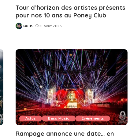
Tour d’horizon des artistes présents
pour nos 10 ans au Poney Club
Bulbi
21 août 2023
Posted
by
Actus
Bass Music
Événements
Rampage annonce une date… en