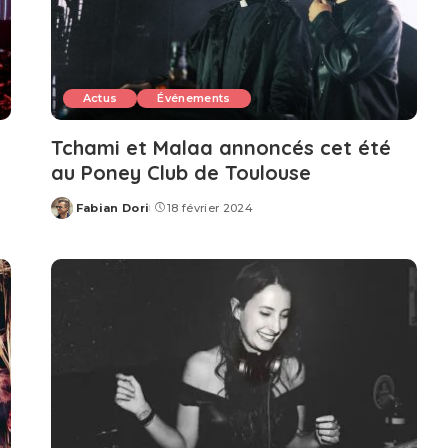
Actus
Événements
Tchami et Malaa annoncés cet été
au Poney Club de Toulouse
Fabian Dori
18 février 2024
Posted
by