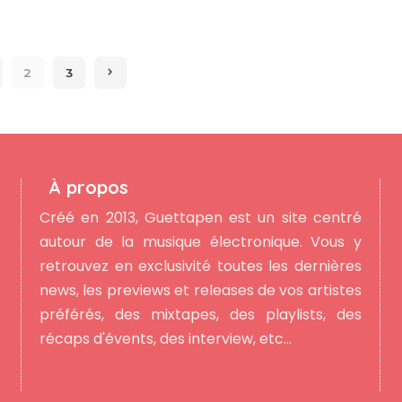
by
2
3
À propos
Créé en 2013, Guettapen est un site centré
autour de la musique électronique. Vous y
retrouvez en exclusivité toutes les dernières
news, les previews et releases de vos artistes
préférés, des mixtapes, des playlists, des
récaps d'évents, des interview, etc...