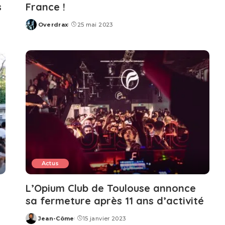
s
France !
Overdrax
25 mai 2023
Posted
by
Actus
L’Opium Club de Toulouse annonce
sa fermeture après 11 ans d’activité
Jean-Côme
15 janvier 2023
Posted