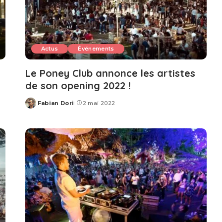
Actus
Événements
Le Poney Club annonce les artistes
de son opening 2022 !
Fabian Dori
2 mai 2022
Posted
by