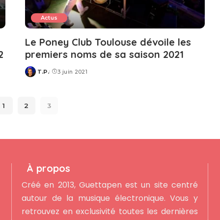
Actus
Le Poney Club Toulouse dévoile les
2
premiers noms de sa saison 2021
T.P.
3 juin 2021
Posted
by
1
2
3
À propos
Créé en 2013, Guettapen est un site centré
autour de la musique électronique. Vous y
retrouvez en exclusivité toutes les dernières