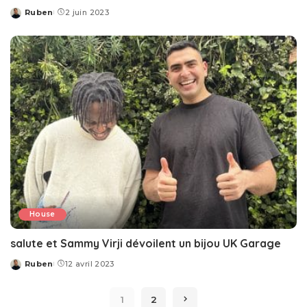
Ruben
2 juin 2023
Posted
by
House
salute et Sammy Virji dévoilent un bijou UK Garage
Ruben
12 avril 2023
Posted
by
1
2