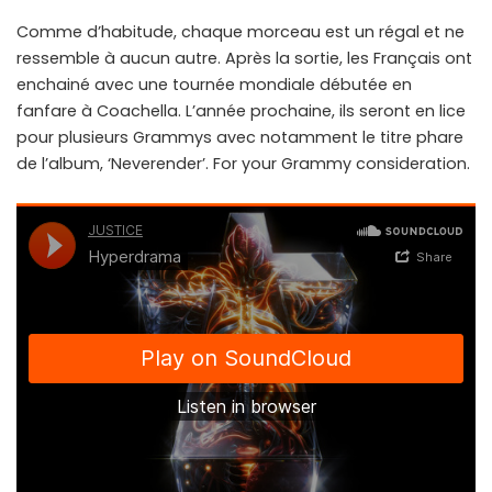
Comme d’habitude, chaque morceau est un régal et ne
ressemble à aucun autre. Après la sortie, les Français ont
enchainé avec une tournée mondiale débutée en
fanfare à Coachella. L’année prochaine, ils seront en lice
pour plusieurs Grammys avec notamment le titre phare
de l’album, ‘Neverender’. For your Grammy consideration.