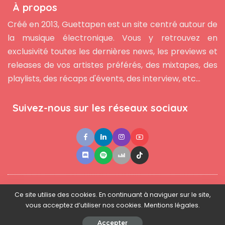
À propos
Créé en 2013, Guettapen est un site centré autour de
la musique électronique. Vous y retrouvez en
exclusivité toutes les dernières news, les previews et
releases de vos artistes préférés, des mixtapes, des
playlists, des récaps d'évents, des interview, etc...
Suivez-nous sur les réseaux sociaux
●
●
●
Contact
Newsletter
L'équipe
Mentions légales
Ce site utilise des cookies. En continuant à naviguer sur le site,
vous acceptez d’utiliser nos cookies. Mentions légales.
© 2025 - www.guettapen.com - Tous droits réservés.
Accepter