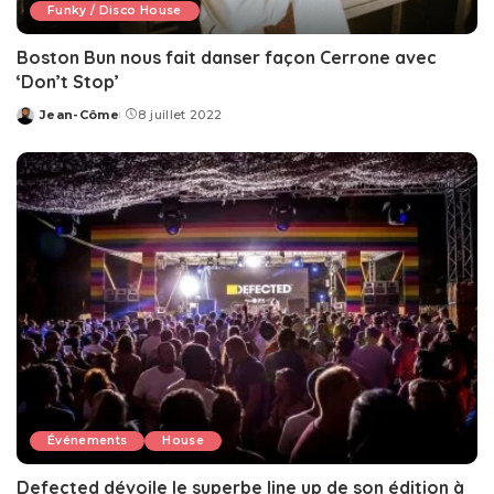
Funky / Disco House
Boston Bun nous fait danser façon Cerrone avec
‘Don’t Stop’
Jean-Côme
8 juillet 2022
Posted
by
Événements
House
Defected dévoile le superbe line up de son édition à