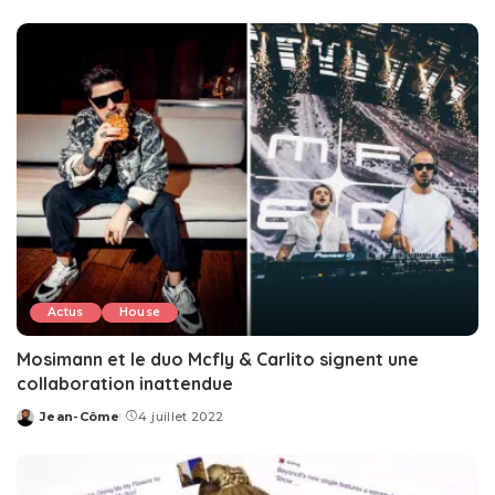
by
Actus
House
Mosimann et le duo Mcfly & Carlito signent une
collaboration inattendue
Jean-Côme
4 juillet 2022
Posted
by