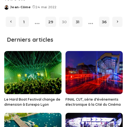
Jean-Côme
24 mai 2022
Posted
by
…
…
1
29
30
31
36
Derniers articles
Le Hard Boat Festival change de
FINAL CUT, série d’événements
dimension à Eurexpo Lyon
électronique à la Cité du Cinéma