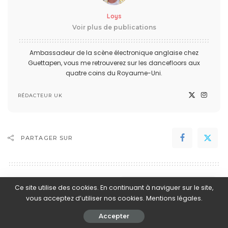
Loys
Voir plus de publications
Ambassadeur de la scène électronique anglaise chez
Guettapen, vous me retrouverez sur les dancefloors aux
quatre coins du Royaume-Uni.
RÉDACTEUR UK
PARTAGER SUR
1 commentaire
Voir les commentaires
Ce site utilise des cookies. En continuant à naviguer sur le site,
vous acceptez d’utiliser nos cookies. Mentions légales.
Toute l’actualité
Accepter