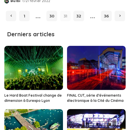
Bulbi
21 février 2022
Posted
by
…
…
1
30
31
32
36
Derniers articles
Le Hard Boat Festival change de
FINAL CUT, série d’événements
dimension à Eurexpo Lyon
électronique à la Cité du Cinéma