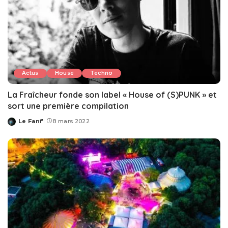
Actus
House
Techno
La Fraîcheur fonde son label « House of (S)PUNK » et
sort une première compilation
Le Fanf'
8 mars 2022
Posted
by