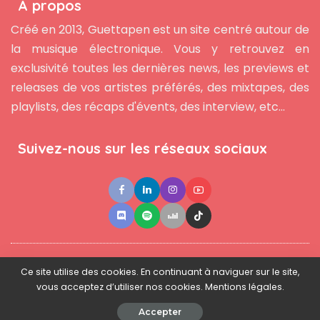
À propos
Créé en 2013, Guettapen est un site centré autour de
la musique électronique. Vous y retrouvez en
exclusivité toutes les dernières news, les previews et
releases de vos artistes préférés, des mixtapes, des
playlists, des récaps d'évents, des interview, etc...
Suivez-nous sur les réseaux sociaux
●
●
●
Contact
Newsletter
L'équipe
Mentions légales
Ce site utilise des cookies. En continuant à naviguer sur le site,
vous acceptez d’utiliser nos cookies. Mentions légales.
© 2025 - www.guettapen.com - Tous droits réservés.
Accepter