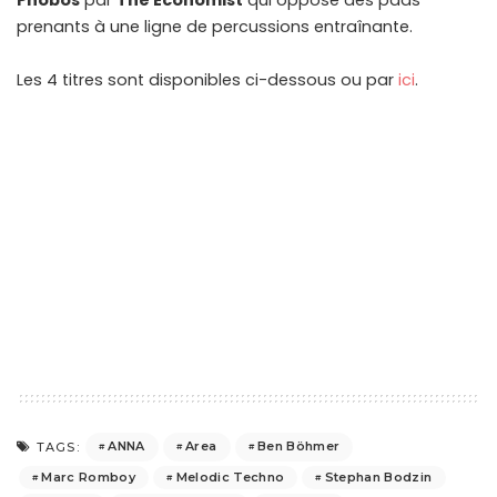
Phobos
par
The Economist
qui oppose des pads
prenants à une ligne de percussions entraînante.
Les 4 titres sont disponibles ci-dessous ou par
ici
.
ANNA
Area
Ben Böhmer
TAGS:
Marc Romboy
Melodic Techno
Stephan Bodzin