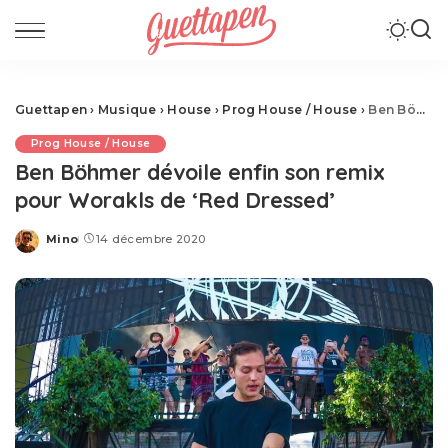
Guettapen
›
Musique
›
House
›
Prog House / House
›
Ben Böhmer dévoile enfin son remix pour Worakls de ‘Red Dressed’
Prog House / House
Ben Böhmer dévoile enfin son remix
pour Worakls de ‘Red Dressed’
Mino
14 décembre 2020
Posted
by