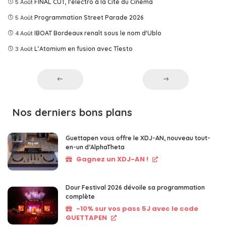
5 Août
FINAL CUT, l'électro à la Cité du Cinéma
5 Août
Programmation Street Parade 2026
4 Août
IBOAT Bordeaux renaît sous le nom d'Ublo
3 Août
L’Atomium en fusion avec Tîesto
Nos derniers bons plans
Guettapen vous offre le XDJ-AN, nouveau tout-
en-un d’AlphaTheta
Gagnez un XDJ-AN !
Dour Festival 2026 dévoile sa programmation
complète
-10% sur vos pass 5J avec le code
GUETTAPEN