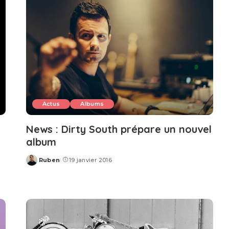
Actus
Albums
News : Dirty South prépare un nouvel
album
Ruben
19 janvier 2016
Posted
by