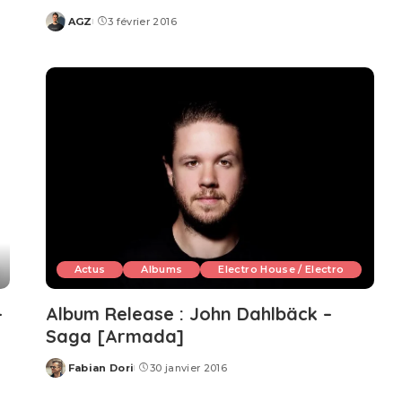
AGZ
3 février 2016
Posted
by
Actus
Albums
Electro House / Electro
–
Album Release : John Dahlbäck –
Saga [Armada]
Fabian Dori
30 janvier 2016
Posted
by