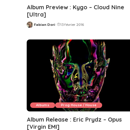
Album Preview : Kygo – Cloud Nine
[Ultra]
Fabian Dori
13 février 2016
Posted
by
Albums
Prog House / House
Album Release : Eric Prydz – Opus
[Virgin EMI]