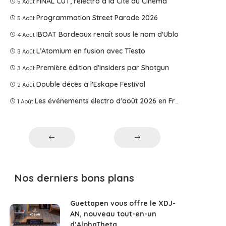
FINAL CUT, l'électro à la Cité du Cinéma
5 Août
Programmation Street Parade 2026
5 Août
IBOAT Bordeaux renaît sous le nom d'Ublo
4 Août
L’Atomium en fusion avec Tîesto
3 Août
Première édition d'Insiders par Shotgun
3 Août
Double décès à l'Eskape Festival
2 Août
Les événements électro d'août 2026 en France
1 Août
Nos derniers bons plans
Guettapen vous offre le XDJ-
AN, nouveau tout-en-un
d’AlphaTheta