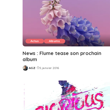
Actus
Albums
News : Flume tease son prochain
album
AGZ
5 janvier 2016
Posted
by