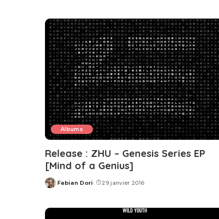
by
Albums
Release : ZHU – Genesis Series EP
[Mind of a Genius]
Fabian Dori
29 janvier 2016
Posted
by