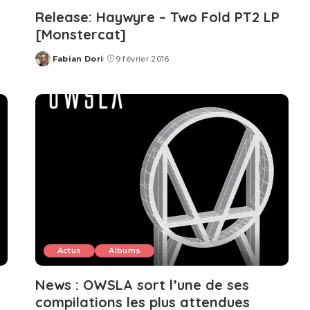
Release: Haywyre – Two Fold PT2 LP
[Monstercat]
Fabian Dori
9 février 2016
Posted
by
Actus
Albums
News : OWSLA sort l’une de ses
compilations les plus attendues