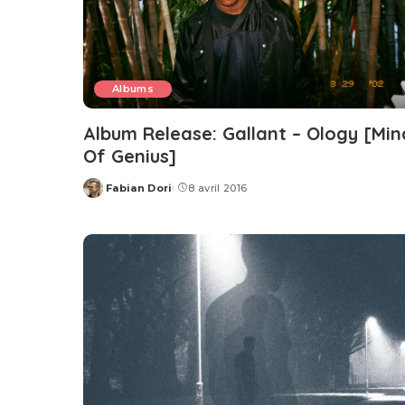
Albums
Album Release: Gallant – Ology [Min
Of Genius]
Fabian Dori
8 avril 2016
Posted
by