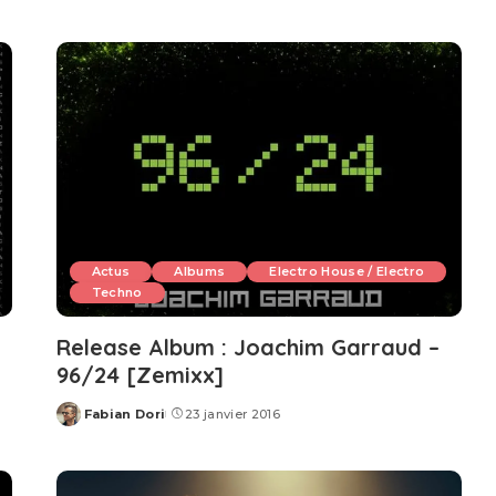
Actus
Albums
Electro House / Electro
Techno
Release Album : Joachim Garraud –
96/24 [Zemixx]
Fabian Dori
23 janvier 2016
Posted
by