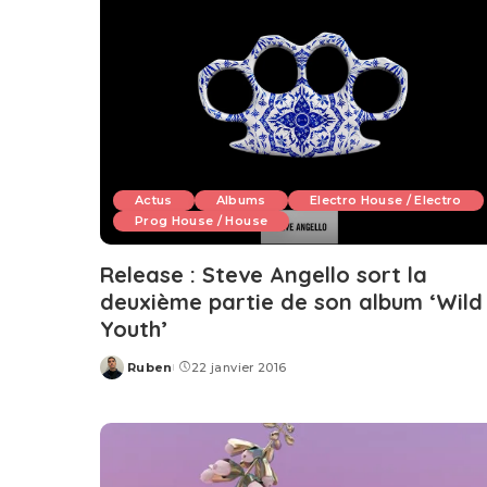
Actus
Albums
Electro House / Electro
Prog House / House
Release : Steve Angello sort la
deuxième partie de son album ‘Wild
Youth’
Ruben
22 janvier 2016
Posted
by