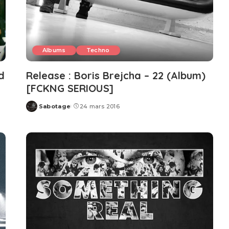
Albums
Techno
d
Release : Boris Brejcha – 22 (Album)
[FCKNG SERIOUS]
Sabotage
24 mars 2016
Posted
by