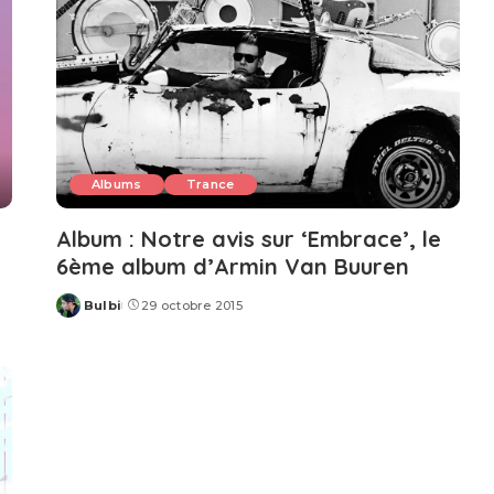
Albums
Trance
Album : Notre avis sur ‘Embrace’, le
6ème album d’Armin Van Buuren
Bulbi
29 octobre 2015
Posted
by