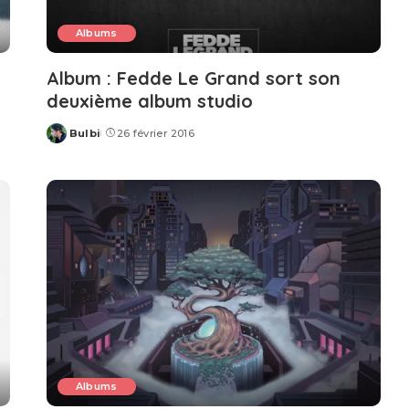
Albums
Album : Fedde Le Grand sort son
deuxième album studio
Bulbi
26 février 2016
Posted
by
Albums