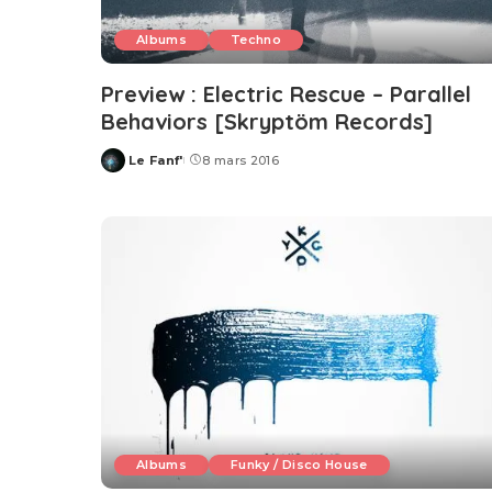
Albums
Techno
Preview : Electric Rescue – Parallel
Behaviors [Skryptöm Records]
Le Fanf'
8 mars 2016
Posted
by
Albums
Funky / Disco House