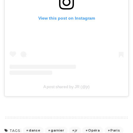
View this post on Instagram
A post shared by JR (@jr)
danse
garnier
jr
Opéra
Paris
TAGS: