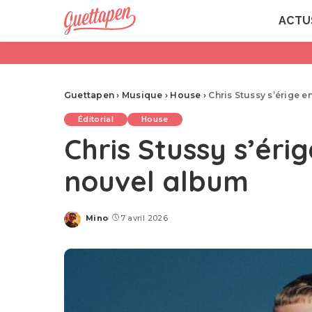
ACTU
Guettapen
›
Musique
›
House
›
Chris Stussy s’érige 
Éditorial
House
Chris Stussy s’ér
nouvel album
Mino
7 avril 2026
Posted
by