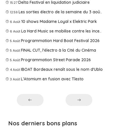
Delta Festival en liquidation judiciaire
15:27
Les sorties électro de la semaine du 3 août 2026
12:59
10 shows Madame Loyal x Elektric Park
6 Août
La Hard Music se mobilise contre les incendies
6 Août
Programmation Hard Boat Festival 2026
5 Août
FINAL CUT, l'électro à la Cité du Cinéma
5 Août
Programmation Street Parade 2026
5 Août
IBOAT Bordeaux renaît sous le nom d'Ublo
4 Août
L’Atomium en fusion avec Tîesto
3 Août
Nos derniers bons plans