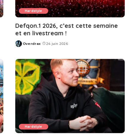
Hardstyle
Defqon.1 2026, c’est cette semaine
et en livestream !
Overdrax
24 juin 2026
Posted
by
Hardstyle