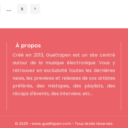
…
5
À propos
Créé en 2013, Guettapen est un site centré
autour de la musique électronique. Vous y
retrouvez en exclusivité toutes les dernières
news, les previews et releases de vos artistes
préférés, des mixtapes, des playlists, des
récaps d'évents, des interview, etc...
© 2025 - www.guettapen.com - Tous droits réservés.