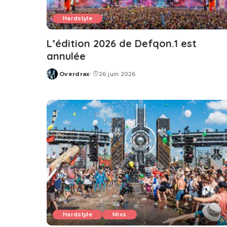
Hardstyle
L’édition 2026 de Defqon.1 est
annulée
Overdrax
26 juin 2026
Posted
by
Hardstyle
Mixs