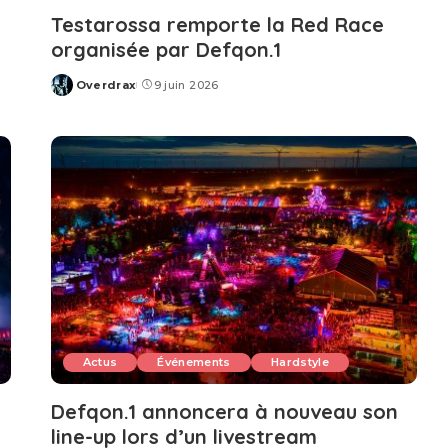
Testarossa remporte la Red Race
organisée par Defqon.1
Overdrax
9 juin 2026
Posted
by
Actus
Événements
Hardstyle
Defqon.1 annoncera à nouveau son
line-up lors d’un livestream