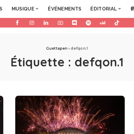
S
MUSIQUE
ÉVÉNEMENTS
ÉDITORIAL
Guettapen
›
defqon.1
Étiquette :
defqon.1