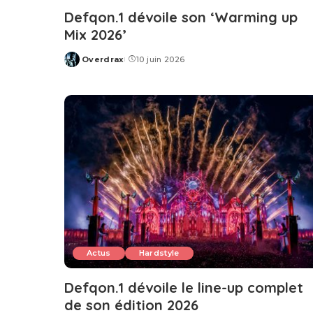
Defqon.1 dévoile son ‘Warming up
Mix 2026’
Overdrax
10 juin 2026
Posted
by
Actus
Hardstyle
Defqon.1 dévoile le line-up complet
de son édition 2026