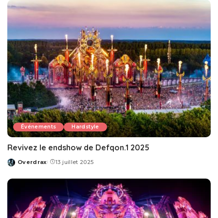
Événements
Hardstyle
Revivez le endshow de Defqon.1 2025
Overdrax
13 juillet 2025
Posted
by