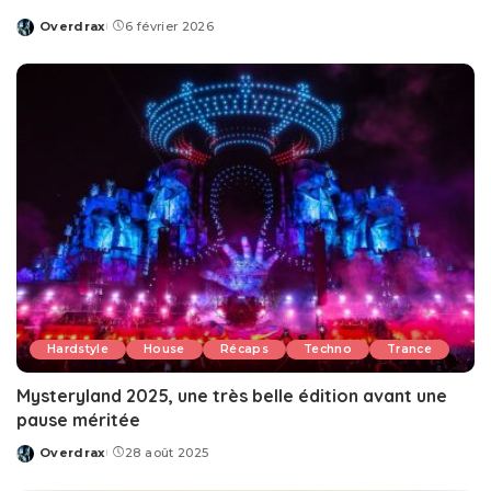
Overdrax
6 février 2026
Posted
by
Hardstyle
House
Récaps
Techno
Trance
Mysteryland 2025, une très belle édition avant une
pause méritée
Overdrax
28 août 2025
Posted
by