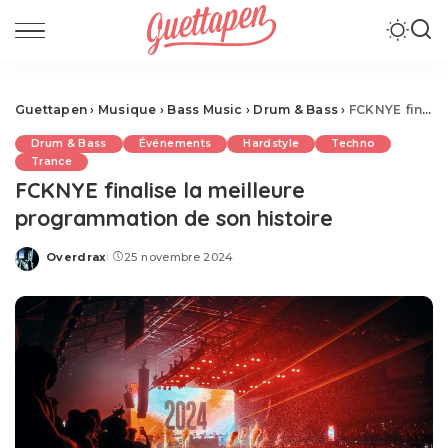
Guettapen
›
Musique
›
Bass Music
›
Drum & Bass
›
FCKNYE finalise la meilleure programmation de son histoire
Drum & Bass
Événements
Hardstyle
Techno
Trance
FCKNYE finalise la meilleure
programmation de son histoire
Overdrax
25 novembre 2024
Posted
by