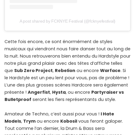
A post shared by FCKNYE Festival (@fcknyefestival)
Cette fois encore, ce sont énormément de styles
musicaux qui viendront nous faire danser tout au long de
la nuit. Nous retrouverons bien entendu du Hardstyle pour
notre plus grand plaisir avec des têtes d’affiche telles
que
Sub Zero Project
,
Rebelion
ou encore
Warface
. Si
le Hardstyle est un peu lent pour vous, pas de problème !
L’une des plus grosses scènes Hardcore sera également
présente !
Angerfist
,
Hysta
, ou encore
Partyraiser vs
Bulletproof
seront les fiers représentants du style.
Amateur de Techno, c’est aussi pour vous !
I Hate
Models
,
Trym
ou encore
Kobosil
vous feront galoper.
Tout comme l’an dernier, la Drum & Bass sera