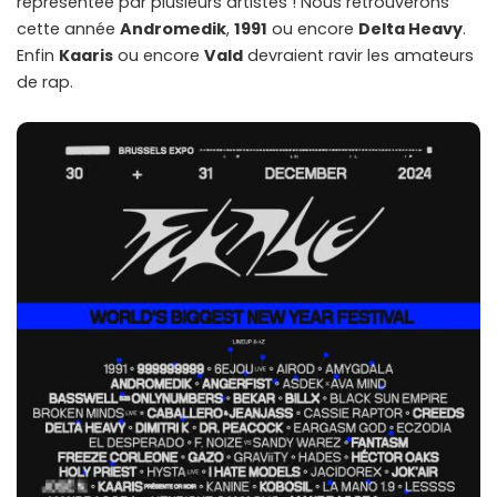
représentée par plusieurs artistes ! Nous retrouverons
cette année
Andromedik
,
1991
ou encore
Delta Heavy
.
Enfin
Kaaris
ou encore
Vald
devraient ravir les amateurs
de rap.