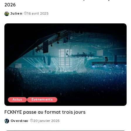
2026
Julien
16 avril 2025
Posted
by
Actus
Événements
FCKNYE passe au format trois jours
Overdrax
20 janvier 2025
Posted
by