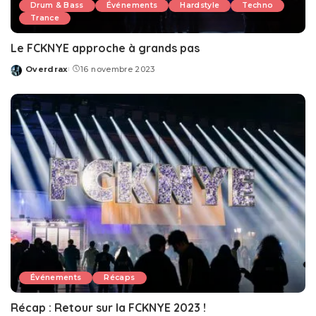
Drum & Bass
Événements
Hardstyle
Techno
Trance
Le FCKNYE approche à grands pas
Overdrax
16 novembre 2023
Posted
by
Événements
Récaps
Récap : Retour sur la FCKNYE 2023 !