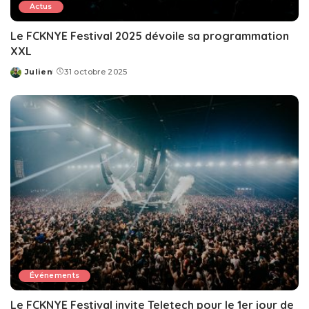
Actus
Le FCKNYE Festival 2025 dévoile sa programmation
XXL
Julien
31 octobre 2025
Posted
by
Événements
Le FCKNYE Festival invite Teletech pour le 1er jour de