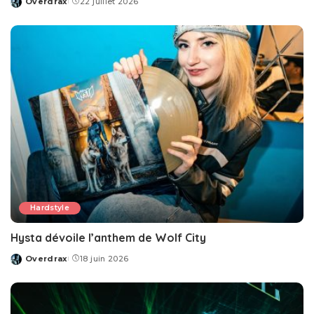
Overdrax
22 juillet 2026
Posted
by
Hardstyle
Hysta dévoile l’anthem de Wolf City
Overdrax
18 juin 2026
Posted
by