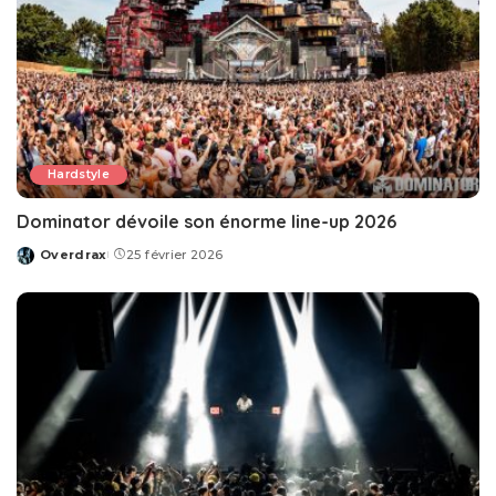
Hardstyle
Dominator dévoile son énorme line-up 2026
Overdrax
25 février 2026
Posted
by