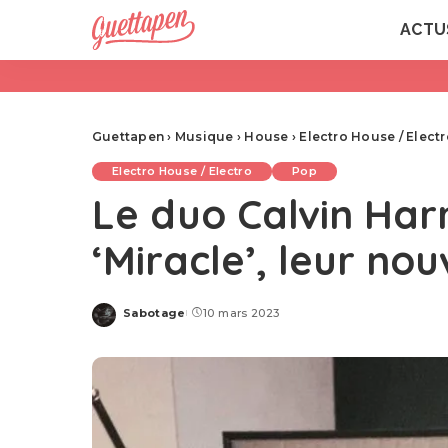
ACTU
Guettapen
›
Musique
›
House
›
Electro House / Elect
Electro House / Electro
Pop
Le duo Calvin Harr
‘Miracle’, leur nou
Sabotage
10 mars 2023
Posted
by