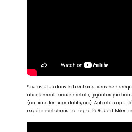
Si vous êtes dans la trentaine, vous ne manqu
absolument monumentale, gigantesque homma
(on aime les superlatifs, oui). Autrefois appel
expérimentations du regretté Robert Miles ma