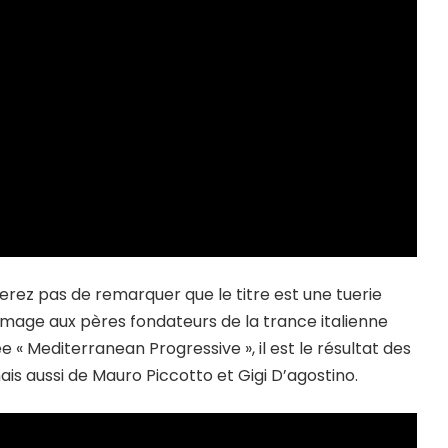
erez pas de remarquer que le titre est une tuerie
ge aux pères fondateurs de la trance italienne
ée « Mediterranean Progressive », il est le résultat des
is aussi de Mauro Piccotto et Gigi D’agostino.