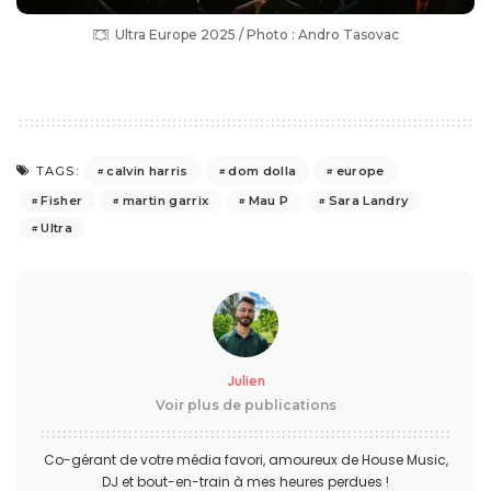
Ultra Europe 2025 / Photo : Andro Tasovac
calvin harris
dom dolla
europe
TAGS:
Fisher
martin garrix
Mau P
Sara Landry
Ultra
Julien
Voir plus de publications
Co-gérant de votre média favori, amoureux de House Music,
DJ et bout-en-train à mes heures perdues !