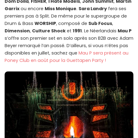
Dom Dolla
,
FISHER
,
I Hate Models
,
John Summit
,
Martin
Garrix
ou encore
Miss Monique
.
Sara Landry
fera ses
premiers pas à Split. De même pour le supergroupe de
Drum & Bass
WORSHIP
, composé de
Sub Focus
,
Dimension
,
Culture Shock
et
1991
. Le Néerlandais
Mau P
s’offre son premier set en solo après son B2B avec Adam
Beyer remarqué l’an passé. D’ailleurs, si vous n’êtes pas
disponibles en juillet, sachez que
Mau P sera présent au
Poney Club en août pour la Guettapen Party !