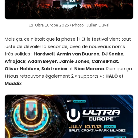
Ultra Europe 2025 / Photo : Julien Duval
Mais ça, ce n’était que la phase 1 ! Et le festival vient tout
juste de dévoiler la seconde, avec de nouveaux noms
très solides :
Hardwell
,
Armin van Buuren
,
DJ Snake
,
Afrojack
,
Adam Beyer
,
Jamie Jones
,
CamelPhat
,
Oliver Heldens
,
Subtronics
et
Nico Moreno
. Rien que ça
! Nous retrouvons également 2 « supports » :
HALŌ
et
Maddix
.