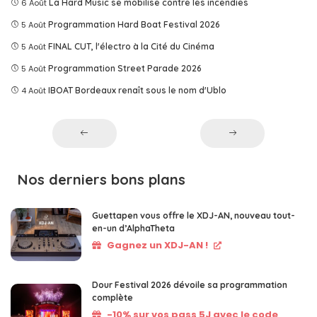
6 Août
La Hard Music se mobilise contre les incendies
5 Août
Programmation Hard Boat Festival 2026
5 Août
FINAL CUT, l'électro à la Cité du Cinéma
5 Août
Programmation Street Parade 2026
4 Août
IBOAT Bordeaux renaît sous le nom d'Ublo
Nos derniers bons plans
Guettapen vous offre le XDJ-AN, nouveau tout-
en-un d’AlphaTheta
Gagnez un XDJ-AN !
Dour Festival 2026 dévoile sa programmation
complète
-10% sur vos pass 5J avec le code