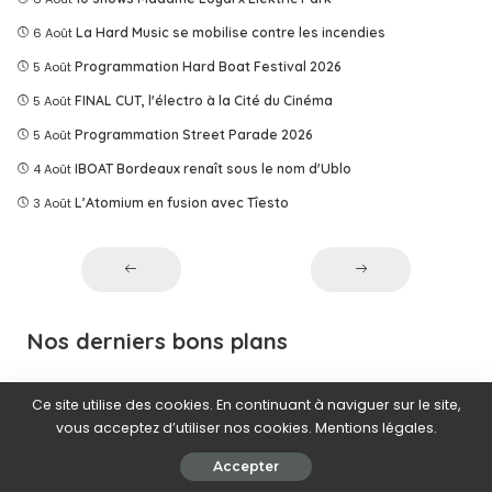
6 Août
La Hard Music se mobilise contre les incendies
5 Août
Programmation Hard Boat Festival 2026
5 Août
FINAL CUT, l'électro à la Cité du Cinéma
5 Août
Programmation Street Parade 2026
4 Août
IBOAT Bordeaux renaît sous le nom d'Ublo
3 Août
L’Atomium en fusion avec Tîesto
Nos derniers bons plans
Guettapen vous offre le XDJ-AN, nouveau tout-
Ce site utilise des cookies. En continuant à naviguer sur le site,
en-un d’AlphaTheta
vous acceptez d’utiliser nos cookies. Mentions légales.
Gagnez un XDJ-AN !
Accepter