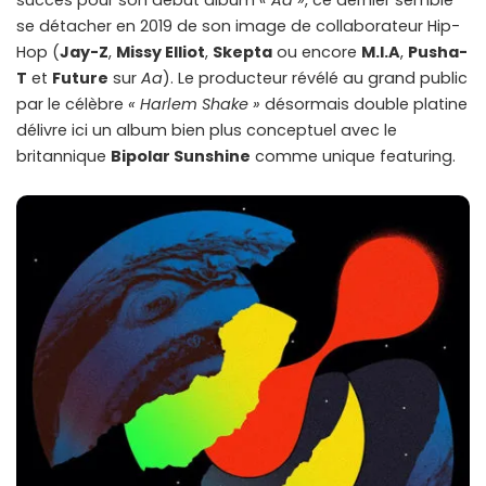
succès pour son debut album
« Aa »
, ce dernier semble
se détacher en 2019 de son image de collaborateur Hip-
Hop (
Jay-Z
,
Missy Elliot
,
Skepta
ou encore
M.I.A
,
Pusha-
T
et
Future
sur
Aa
). Le producteur révélé au grand public
par le célèbre
« Harlem Shake »
désormais double platine
délivre ici un album bien plus conceptuel avec le
britannique
Bipolar Sunshine
comme unique featuring.