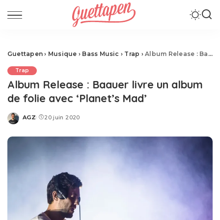
Guettapen
›
Musique
›
Bass Music
›
Trap
›
Album Release : Baauer livre un album de folie avec ‘Planet’s Mad’
Trap
Album Release : Baauer livre un album
de folie avec ‘Planet’s Mad’
AGZ
20 juin 2020
Posted
by