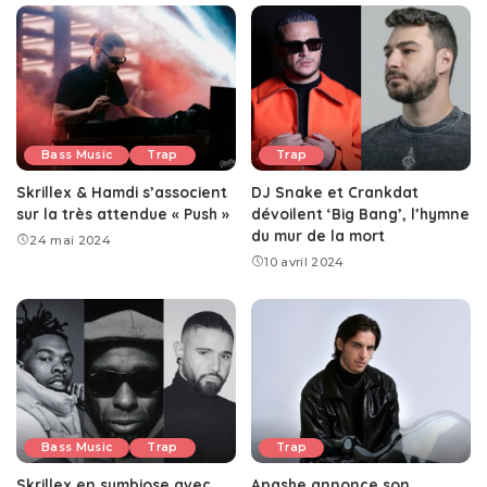
Bass Music
Trap
Trap
Skrillex & Hamdi s’associent
DJ Snake et Crankdat
sur la très attendue « Push »
dévoilent ‘Big Bang’, l’hymne
du mur de la mort
24 mai 2024
10 avril 2024
Bass Music
Trap
Trap
Skrillex en symbiose avec
Apashe annonce son