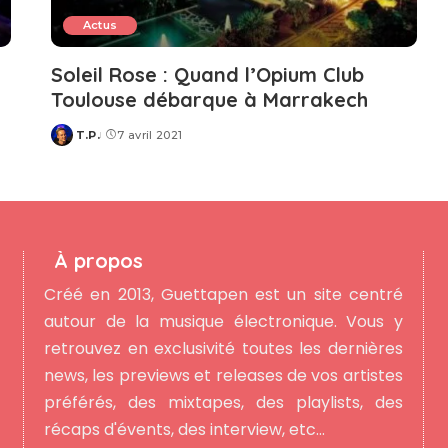
Actus
Soleil Rose : Quand l’Opium Club
Toulouse débarque à Marrakech
T.P.
7 avril 2021
Posted
by
À propos
Créé en 2013, Guettapen est un site centré
autour de la musique électronique. Vous y
retrouvez en exclusivité toutes les dernières
news, les previews et releases de vos artistes
préférés, des mixtapes, des playlists, des
récaps d'évents, des interview, etc...