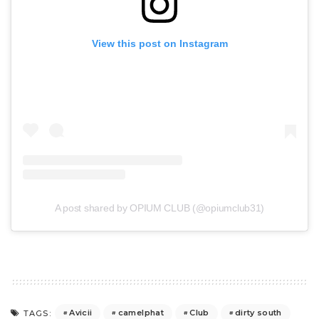
View this post on Instagram
A post shared by OPIUM CLUB (@opiumclub31)
Avicii
camelphat
Club
dirty south
TAGS: