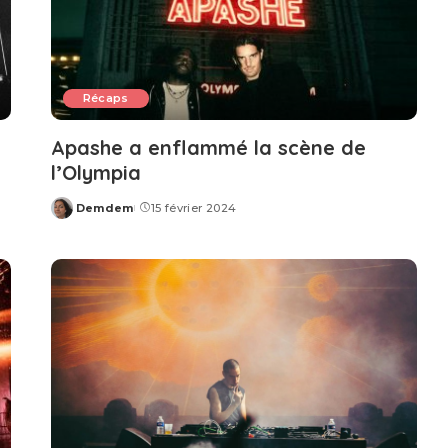
Récaps
Apashe a enflammé la scène de
l’Olympia
Demdem
15 février 2024
Posted
by