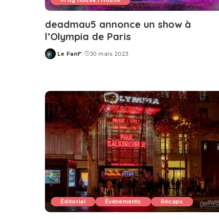
Prog House / House
deadmau5 annonce un show à
l’Olympia de Paris
Le Fanf'
30 mars 2023
Posted
by
Éditorial
Événements
Récaps