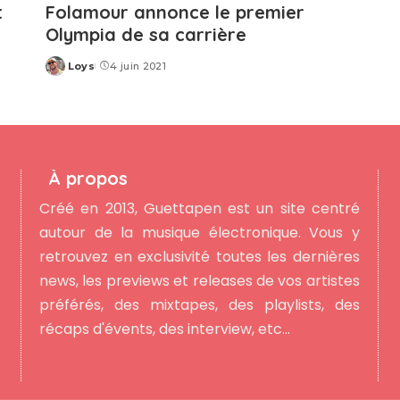
t
Folamour annonce le premier
Olympia de sa carrière
Loys
4 juin 2021
Posted
by
À propos
Créé en 2013, Guettapen est un site centré
autour de la musique électronique. Vous y
retrouvez en exclusivité toutes les dernières
news, les previews et releases de vos artistes
préférés, des mixtapes, des playlists, des
récaps d'évents, des interview, etc...