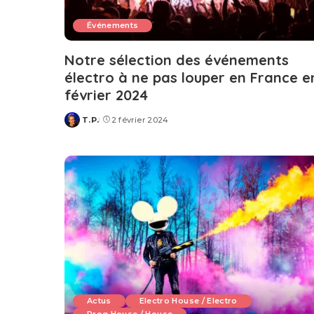
Événements
Notre sélection des événements
électro à ne pas louper en France e
février 2024
T.P.
2 février 2024
Posted
by
Actus
Electro House / Electro