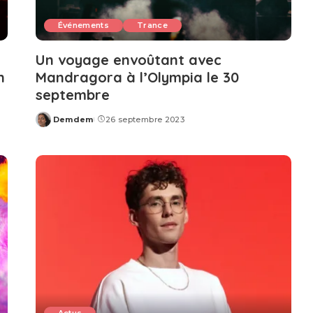
Événements
Trance
Un voyage envoûtant avec
n
Mandragora à l’Olympia le 30
septembre
Demdem
26 septembre 2023
Posted
by