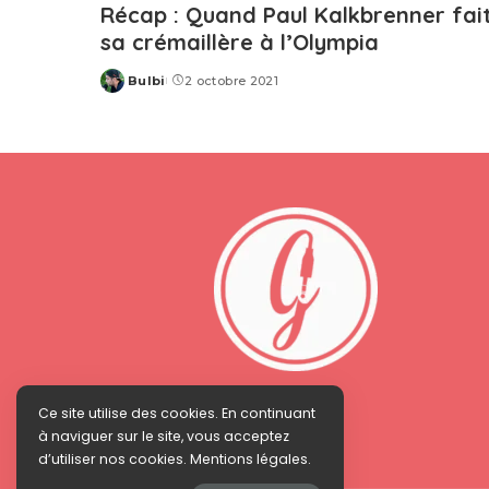
Récap : Quand Paul Kalkbrenner fai
sa crémaillère à l’Olympia
Bulbi
2 octobre 2021
Posted
by
Ce site utilise des cookies. En continuant
à naviguer sur le site, vous acceptez
d’utiliser nos cookies. Mentions légales.