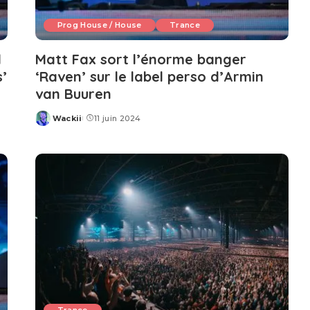
Prog House / House
Trance
l
Matt Fax sort l’énorme banger
’
‘Raven’ sur le label perso d’Armin
van Buuren
Wackii
11 juin 2024
Posted
by