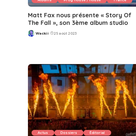
Albums
Prog House / House
Trance
Matt Fax nous présente « Story Of
The Fall », son 3ème album studio
Wackii
25 août 2023
Posted
by
Actus
Dossiers
Éditorial