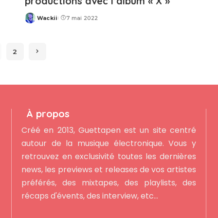
productions avec l’album « X »
Wackii
7 mai 2022
Posted
by
2
À propos
Créé en 2013, Guettapen est un site centré
autour de la musique électronique. Vous y
retrouvez en exclusivité toutes les dernières
news, les previews et releases de vos artistes
préférés, des mixtapes, des playlists, des
récaps d'évents, des interview, etc...