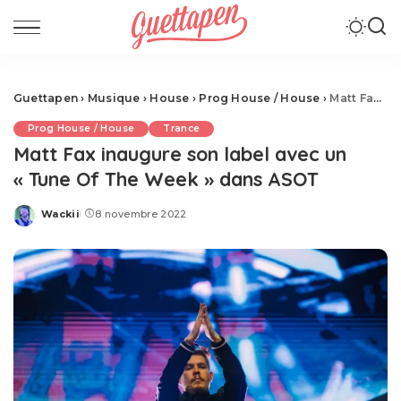
Guettapen
›
Musique
›
House
›
Prog House / House
›
Matt Fax inaugure son label avec un « Tune Of The Week » dans ASOT
Prog House / House
Trance
Matt Fax inaugure son label avec un
« Tune Of The Week » dans ASOT
Wackii
8 novembre 2022
Posted
by