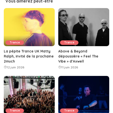
Vous aimerez peut-être
Trance
Trance
La pépite Trance UK Matty
Above & Beyond
Ralph, invité de la prochaine
dépoussière « Feel The
2much
Vibe » d’Axwell
12 juin 2026
11 juin 2026
Trance
Trance