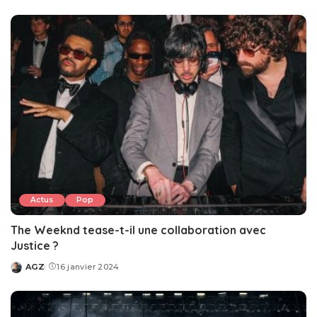
by
Actus
Pop
The Weeknd tease-t-il une collaboration avec
Justice ?
AGZ
16 janvier 2024
Posted
by