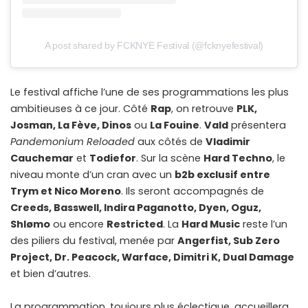
A post shared by FCKNYE Festival (@fcknyefestival)
Le festival affiche l’une de ses programmations les plus
ambitieuses à ce jour. Côté
Rap
, on retrouve
PLK,
Josman, La Fève, Dinos
ou
La Fouine
.
Vald
présentera
Pandemonium Reloaded
aux côtés de
Vladimir
Cauchemar
et
Todiefor
. Sur la scène
Hard Techno
, le
niveau monte d’un cran avec un
b2b exclusif entre
Trym et Nico Moreno
. Ils seront accompagnés de
Creeds, Basswell, Indira Paganotto, Dyen, Oguz,
Shlømo
ou encore
Restricted
. La
Hard Music
reste l’un
des piliers du festival, menée par
Angerfist, Sub Zero
Project, Dr. Peacock, Warface, Dimitri K, Dual Damage
et bien d’autres.
La programmation, toujours plus éclectique, accueillera