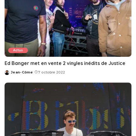
Actus
Ed Banger met en vente 2 vinyles inédits de Justice
Jean-Côme
7 octobre 2022
Posted
by