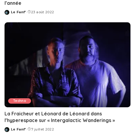
l’année
Le Fanf'
23 août 2022
Posted
by
Techno
La Fraicheur et Léonard de Léonard dans
l’hyperespace sur « Intergalactic Wanderings »
Le Fanf'
7 juillet 2022
Posted