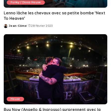
Funky / Disco House
Lenno lâche les chevaux avec sa petite bombe ‘Next
To Heaven’
Jean-Côme
28 février 2023
Posted
by
House
Buy Now (Angello & Ingrosso) surprennent avec la