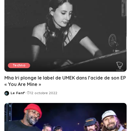
Techno
Mha Iri plonge le label de UMEK dans l’acide de son EP
« You Are Mine »
Le Fanf'
12 octobre 2022
Posted
by