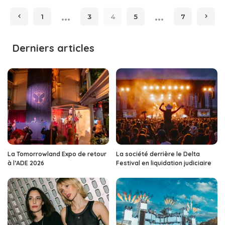
by
…
…
1
3
4
5
7
Derniers articles
La Tomorrowland Expo de retour
La société derrière le Delta
à l’ADE 2026
Festival en liquidation judiciaire