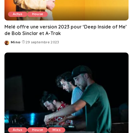
Actus
House
Melé offre une version 2023 pour ‘Deep Inside of Me’
de Bob Sinclar et A-Trak
Mino
29 septembre 2023
Posted
by
Actus
House
Mixs