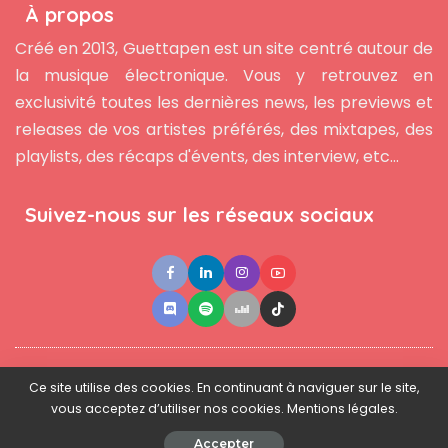
À propos
Créé en 2013, Guettapen est un site centré autour de
la musique électronique. Vous y retrouvez en
exclusivité toutes les dernières news, les previews et
releases de vos artistes préférés, des mixtapes, des
playlists, des récaps d'évents, des interview, etc...
Suivez-nous sur les réseaux sociaux
●
●
●
Contact
Newsletter
L'équipe
Mentions légales
Ce site utilise des cookies. En continuant à naviguer sur le site,
vous acceptez d’utiliser nos cookies. Mentions légales.
© 2025 - www.guettapen.com - Tous droits réservés.
Accepter