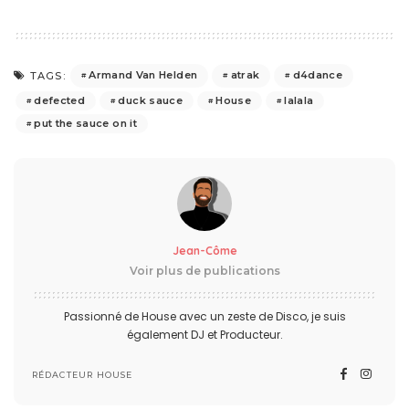
Armand Van Helden
atrak
d4dance
TAGS:
defected
duck sauce
House
lalala
put the sauce on it
Jean-Côme
Voir plus de publications
Passionné de House avec un zeste de Disco, je suis
également DJ et Producteur.
RÉDACTEUR HOUSE