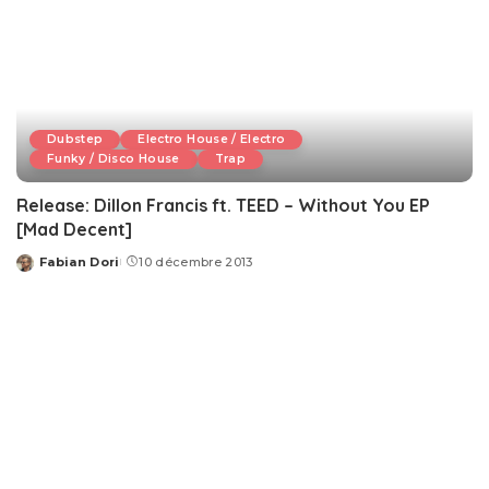
Dubstep
Electro House / Electro
Funky / Disco House
Trap
Release: Dillon Francis ft. TEED – Without You EP
[Mad Decent]
Fabian Dori
10 décembre 2013
Posted
by