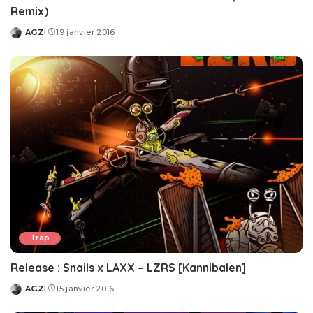
Remix)
AGZ
19 janvier 2016
Posted
by
Trap
Release : Snails x LAXX – LZRS [Kannibalen]
AGZ
15 janvier 2016
Posted
by