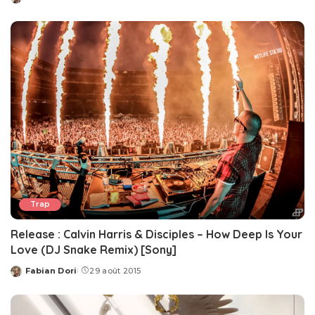
Posted
by
Trap
Release : Calvin Harris & Disciples – How Deep Is Your
Love (DJ Snake Remix) [Sony]
Fabian Dori
29 août 2015
Posted
by