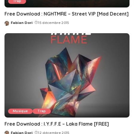
Trap
Free Download : NGHTMRE – Street VIP [Mad Decent]
Fabian Dori
15 décembre 2015
Posted
by
Musique
Trap
Free Download : I.Y.F.F.E – Laka Flame [FREE]
Fabian Dori
12 décembre 2015