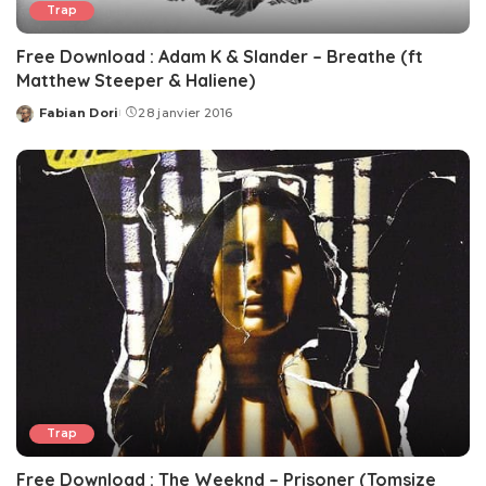
Trap
Free Download : Adam K & Slander – Breathe (ft
Matthew Steeper & Haliene)
Fabian Dori
28 janvier 2016
Posted
by
Trap
Free Download : The Weeknd – Prisoner (Tomsize