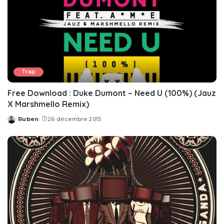
Trap
Free Download : Duke Dumont – Need U (100%) (Jauz
X Marshmello Remix)
Ruben
26 décembre 2015
Posted
by