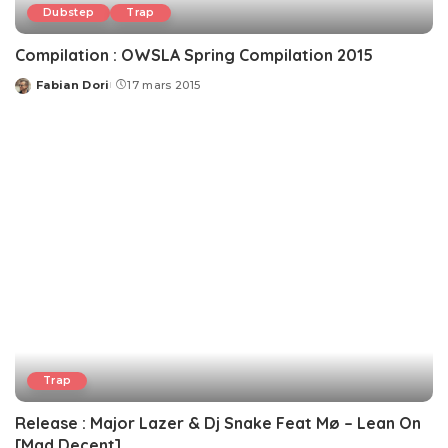
Dubstep
Trap
Compilation : OWSLA Spring Compilation 2015
Fabian Dori
17 mars 2015
Posted
by
Trap
Release : Major Lazer & Dj Snake Feat Mø – Lean On
[Mad Decent]