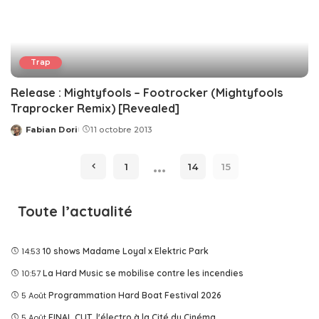
Trap
Release : Mightyfools – Footrocker (Mightyfools
Traprocker Remix) [Revealed]
Fabian Dori
11 octobre 2013
Posted
by
…
1
14
15
Toute l’actualité
14:53
10 shows Madame Loyal x Elektric Park
10:57
La Hard Music se mobilise contre les incendies
5 Août
Programmation Hard Boat Festival 2026
5 Août
FINAL CUT, l'électro à la Cité du Cinéma