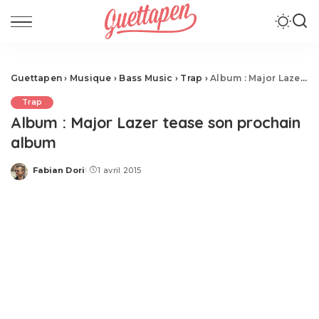
Guettapen
›
Musique
›
Bass Music
›
Trap
›
Album : Major Lazer tease son prochain album
Trap
Album : Major Lazer tease son prochain
album
Fabian Dori
1 avril 2015
Posted
by