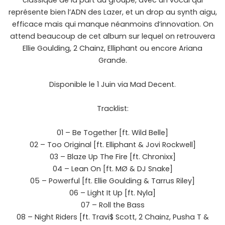
classique de la part du groupe, avec un vocal qui
représente bien l’ADN des Lazer, et un drop au synth aigu,
efficace mais qui manque néanmoins d’innovation. On
attend beaucoup de cet album sur lequel on retrouvera
Ellie Goulding, 2 Chainz, Elliphant ou encore Ariana
Grande.
Disponible le 1 Juin via Mad Decent.
Tracklist:
01 – Be Together [ft. Wild Belle]
02 – Too Original [ft. Elliphant & Jovi Rockwell]
03 – Blaze Up The Fire [ft. Chronixx]
04 – Lean On [ft. MØ & DJ Snake]
05 – Powerful [ft. Ellie Goulding & Tarrus Riley]
06 – Light It Up [ft. Nyla]
07 – Roll the Bass
08 – Night Riders [ft. Travi$ Scott, 2 Chainz, Pusha T &