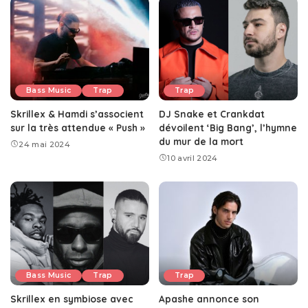
Bass Music
Trap
Trap
Skrillex & Hamdi s’associent
DJ Snake et Crankdat
sur la très attendue « Push »
dévoilent ‘Big Bang’, l’hymne
du mur de la mort
24 mai 2024
10 avril 2024
Bass Music
Trap
Trap
Skrillex en symbiose avec
Apashe annonce son