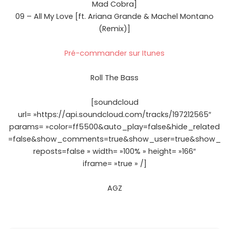
Mad Cobra]
09 – All My Love [ft. Ariana Grande & Machel Montano
(Remix)]
Pré-commander sur Itunes
Roll The Bass
[soundcloud
url= »https://api.soundcloud.com/tracks/197212565″
params= »color=ff5500&auto_play=false&hide_related
=false&show_comments=true&show_user=true&show_
reposts=false » width= »100% » height= »166″
iframe= »true » /]
AGZ