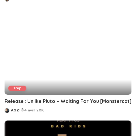
Posted
by
Trap
Release : Unlike Pluto – Waiting For You [Monstercat]
AGZ
4 avril 2016
Posted
by