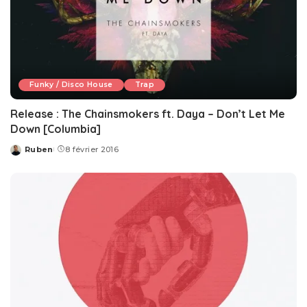
Funky / Disco House
Trap
Release : The Chainsmokers ft. Daya – Don’t Let Me
Down [Columbia]
Ruben
8 février 2016
Posted
by