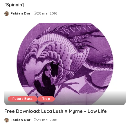
[Spinnin]
Fabian Dori
28 mai 2016
Posted
by
Future Bass
Trap
Free Download: Luca Lush X Myrne – Low Life
Fabian Dori
27 mai 2016
Posted
by