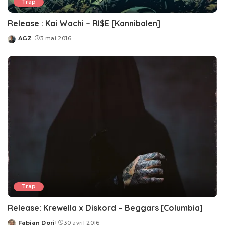
Trap
Release : Kai Wachi – RI$E [Kannibalen]
AGZ
3 mai 2016
Posted
by
Trap
Release: Krewella x Diskord – Beggars [Columbia]
Fabian Dori
30 avril 2016