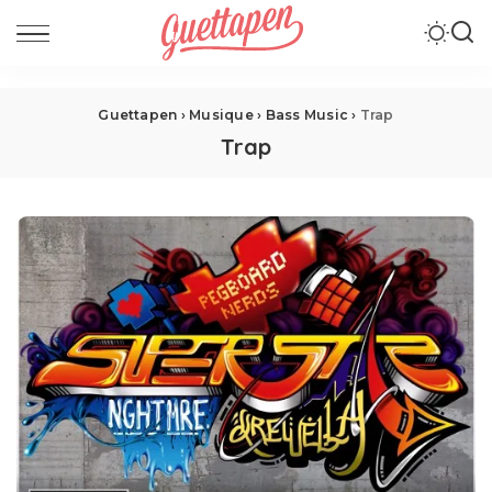
Guettapen
›
Musique
›
Bass Music
›
Trap
Trap