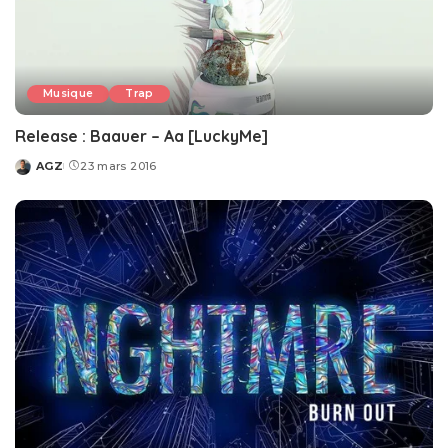
Musique
Trap
Release : Baauer – Aa [LuckyMe]
AGZ
23 mars 2016
Posted
by