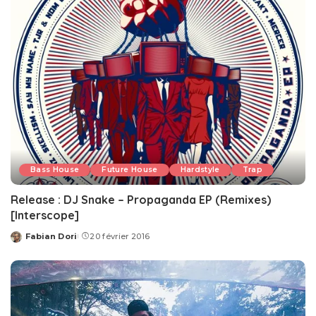
Bass House
Future House
Hardstyle
Trap
Release : DJ Snake – Propaganda EP (Remixes)
[Interscope]
Fabian Dori
20 février 2016
Posted
by