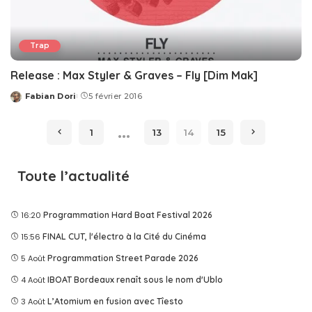
Trap
Release : Max Styler & Graves – Fly [Dim Mak]
Fabian Dori
5 février 2016
Posted
by
…
1
13
14
15
Toute l’actualité
16:20
Programmation Hard Boat Festival 2026
15:56
FINAL CUT, l'électro à la Cité du Cinéma
5 Août
Programmation Street Parade 2026
4 Août
IBOAT Bordeaux renaît sous le nom d'Ublo
3 Août
L’Atomium en fusion avec Tîesto