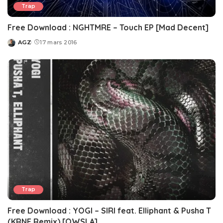
Trap
Free Download : NGHTMRE – Touch EP [Mad Decent]
AGZ
17 mars 2016
Posted
by
Trap
Free Download : YOGI – SIRI feat. Elliphant & Pusha T
(KRNE Remix) [OWSLA]