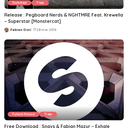
Dubstep
Trap
Release : Pegboard Nerds & NGHTMRE Feat. Krewella
– Superstar [Monstercat]
Fabian Dori
28 mai 2016
Posted
by
Future House
Trap
Free Download : Snavs & Fabian Mazur – Exhale