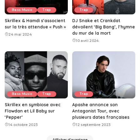
Bass Music
Trap
Trap
Skrillex & Hamdi s’associent
DJ Snake et Crankdat
sur la très attendue « Push »
dévoilent ‘Big Bang’, l’hymne
du mur de la mort
24 mai 2024
10 avril 2024
Bass Music
Trap
Trap
Skrillex en symbiose avec
Apashe annonce son
Flowdan et Lil Baby sur
Antagonist Tour, avec
‘Pepper’
plusieurs dates françaises
14 octobre 2023
12 septembre 2023
Afficher d'avantage