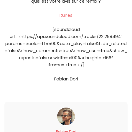
quel est votre avis sur ce remix ?
Itunes
[soundcloud
url= »https://api.soundcloud.com/tracks/221298494″
params= »color=ff5500&auto_play=false&hide_related
=false&show_comments=true&show_user=true&show_
reposts=false » width= »100% » height= »166″
iframe= »true » /]
Fabian Dori
Fabian Dori