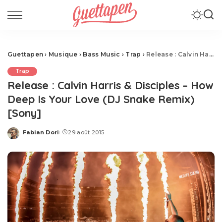
Guettapen
›
Musique
›
Bass Music
›
Trap
›
Release : Calvin Harris & Disciples – How Deep Is Your Love (DJ Snake Remix) [Sony]
Trap
Release : Calvin Harris & Disciples – How
Deep Is Your Love (DJ Snake Remix)
[Sony]
Fabian Dori
29 août 2015
Posted
by