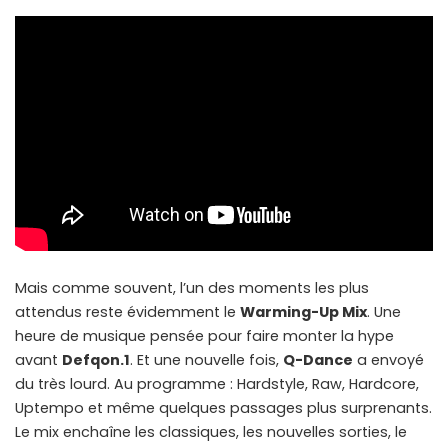
Mais comme souvent, l’un des moments les plus
attendus reste évidemment le
Warming-Up Mix
. Une
heure de musique pensée pour faire monter la hype
avant
Defqon.1
. Et une nouvelle fois,
Q-Dance
a envoyé
du très lourd. Au programme : Hardstyle, Raw, Hardcore,
Uptempo et même quelques passages plus surprenants.
Le mix enchaîne les classiques, les nouvelles sorties, le