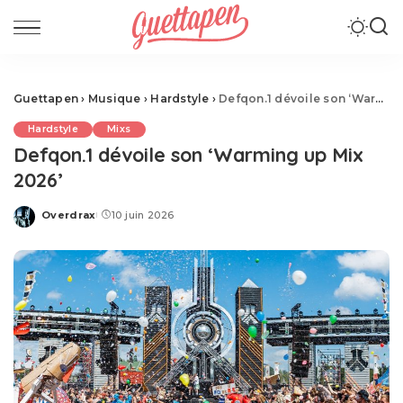
Guettapen
›
Musique
›
Hardstyle
›
Defqon.1 dévoile son ‘Warming up Mix 2026’
Hardstyle
Mixs
Defqon.1 dévoile son ‘Warming up Mix
2026’
Overdrax
10 juin 2026
Posted
by